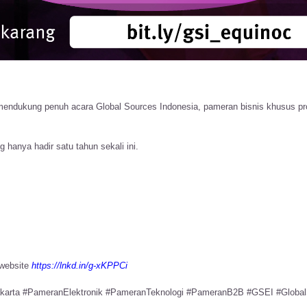
endukung penuh acara Global Sources Indonesia, pameran bisnis khusus produ
hanya hadir satu tahun sekali ini.
i website
https://lnkd.in/g-xKPPCi
karta
#
PameranElektronik
#
PameranTeknologi
#
PameranB2B
#
GSEI
#
Global